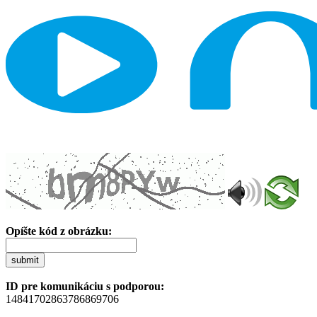
Opíšte kód z obrázku:
submit
ID pre komunikáciu s podporou:
14841702863786869706