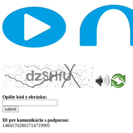
Opíšte kód z obrázku:
submit
ID pre komunikáciu s podporou:
14841702863714719995