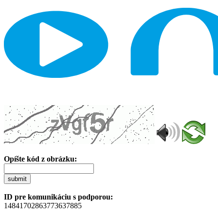
Opíšte kód z obrázku:
submit
ID pre komunikáciu s podporou:
14841702863773637885