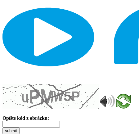
Opíšte kód z obrázku:
submit