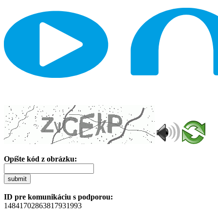
Opíšte kód z obrázku:
submit
ID pre komunikáciu s podporou:
14841702863817931993