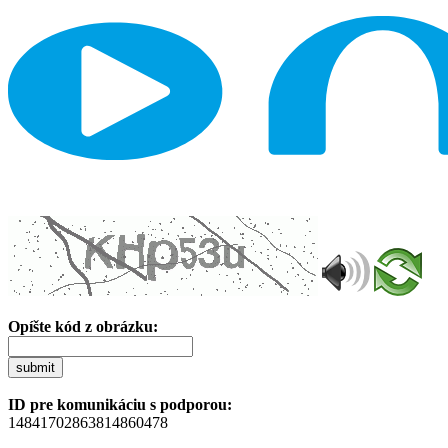
Opíšte kód z obrázku:
submit
ID pre komunikáciu s podporou:
14841702863814860478